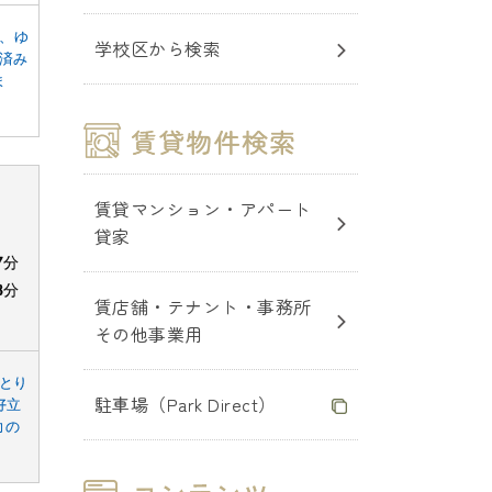
、ゆ
学校区から検索
新済み
ま
賃貸マンション・アパート
貸家
7
分
3
分
賃店舗・テナント・事務所
その他事業用
ゆとり
駐車場（Park Direct）
好立
力の