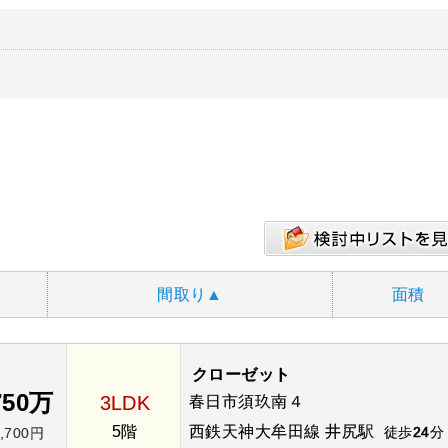
間取り
▲
面積
クローゼット
750万
3LDK
春日市須玖南４
5階
西鉄天神大牟田線 井尻駅
徒歩
24
分
,700円