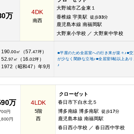
大野城市乙金東１
4DK
80万
香椎線 宇美駅
徒歩
33
分
南西
鹿児島本線 南福岡駅
大野東小学校 ／ 大野東中学校
190.
（57.
）
：
00㎡
47坪
■平屋のため全居室への行き来が楽々♪■交
52.
（16.
）
が少なく閑静な立地♪■全居室6帖以上あり
：
97㎡
02坪
♪
1972（昭和47）年9月
：
クローゼット
590万
4LDK
春日市下白水北５
5階
博多南線 博多南駅
徒歩
17
分
700円
西
鹿児島本線 南福岡駅
,800円
春日西小学校 ／ 春日西中学校