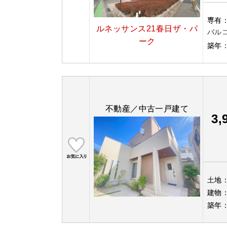
専有
ルネッサンス21春日ザ・パ
バルコ
ーク
築年
不動産／中古一戸建て
3,
土地
建物
築年