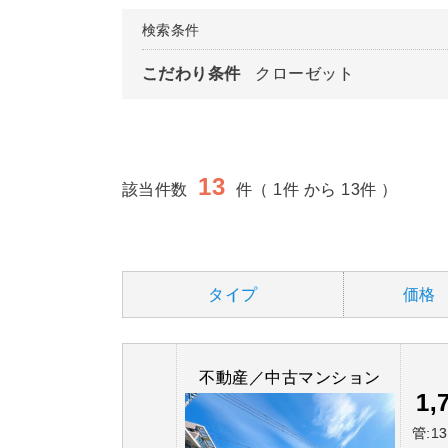
検索条件
こだわり条件
クローゼット
13
該当件数
件（ 1件 から 13件 ）
タイプ
価格
不動産／中古マンション
1,
管:13