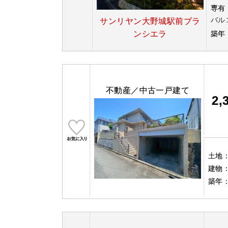
専有
バル
サンリヤン大野城駅前ブラ
ンシエラ
築年
不動産／中古一戸建て
2,
土地
建物
築年