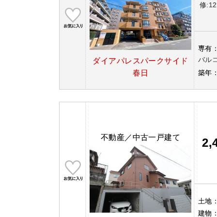
修:12
専有
バルコ
ダイアパレスパークサイド
春日
築年
不動産／中古一戸建て
2,
土地
建物