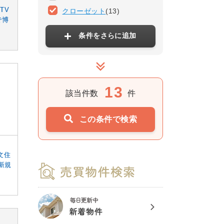
TV
クローゼット
(13)
で博
条件をさらに追加
13
該当件数
件
この条件で検索
文住
新規