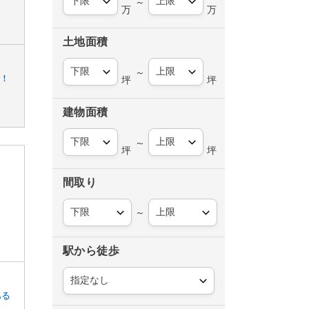
～
万
万
土地面積
～
内！
坪
坪
建物面積
～
坪
坪
間取り
～
駅から徒歩
ある