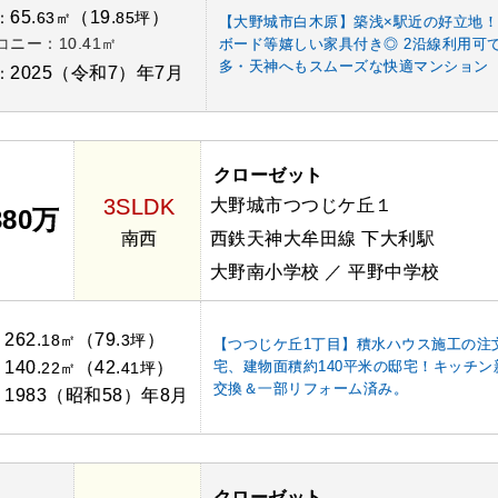
65.
（19.
）
：
63㎡
85坪
【大野城市白木原】築浅×駅近の好立地！
コニー：10.41㎡
ボード等嬉しい家具付き◎ 2沿線利用可
多・天神へもスムーズな快適マンション
2025（令和7）年7月
：
クローゼット
3SLDK
大野城市つつじケ丘１
380万
南西
西鉄天神大牟田線 下大利駅
大野南小学校 ／ 平野中学校
262.
（79.
）
：
18㎡
3坪
【つつじケ丘1丁目】積水ハウス施工の注
140.
（42.
）
宅、建物面積約140平米の邸宅！キッチン
：
22㎡
41坪
交換＆一部リフォーム済み。
1983（昭和58）年8月
：
クローゼット