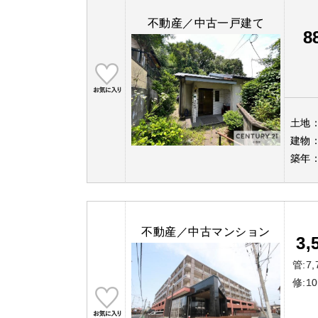
不動産／中古一戸建て
8
土地
建物
築年
不動産／中古マンション
3,
管:7,
修:10