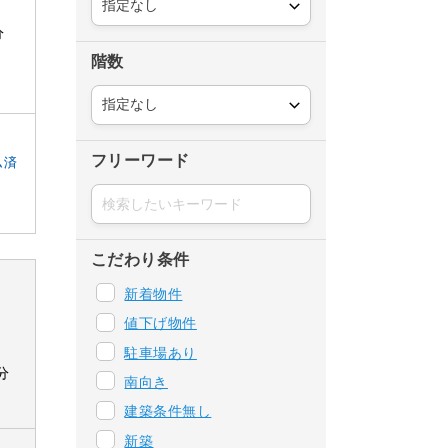
分
階数
フリーワード
ム済
こだわり条件
新着物件
値下げ物件
駐車場あり
分
南向き
建築条件無し
新築