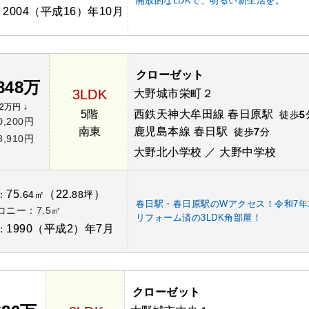
開放的なLDKで、明るい新生活を。
2004（平成16）年10月
：
クローゼット
,848万
3LDK
大野城市栄町２
2万円 ↓
5階
西鉄天神大牟田線 春日原駅
徒歩
5
0,200円
南東
鹿児島本線 春日駅
徒歩
7
分
8,910円
大野北小学校 ／ 大野中学校
75.
（22.
）
：
64㎡
88坪
春日駅・春日原駅のWアクセス！令和7年
コニー：7.5㎡
リフォーム済の3LDK角部屋！
1990（平成2）年7月
：
クローゼット