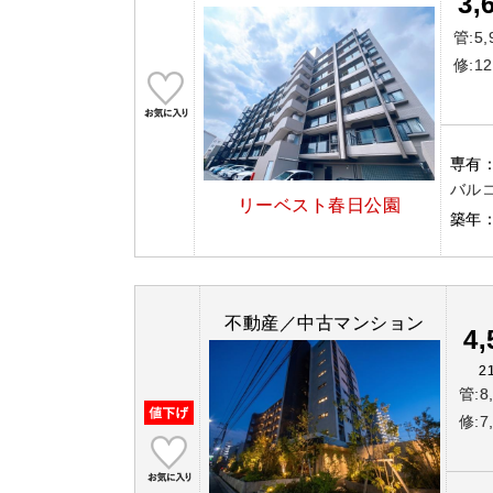
3,
管:5,
修:12
専有
バルコ
リーベスト春日公園
築年
不動産／中古マンション
4
2
管:8
修:7