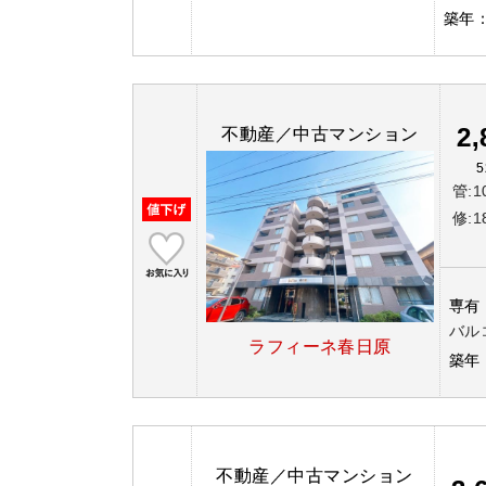
築年
2
不動産／中古マンション
5
管:1
修:1
専有
バル
ラフィーネ春日原
築年
不動産／中古マンション