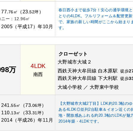
春日西小まで徒歩7分！安心の通学環境と
77.
（23.
）
：
76㎡
52坪
とりの4LDK。フルリフォーム＆配管更
ニー：12.96㎡
で、家族の新しい時間がここから始まり
2005（平成17）年10月
：
す。
クローゼット
大野城市大城２
4LDK
998万
西鉄天神大牟田線 白木原駅
徒歩
2
南西
西鉄天神大牟田線 下大利駅
徒歩
3
大城小学校 ／ 大野東中学校
【大野城市大城2丁目】LDK約20.3帖の
241.
（73.
）
：
55㎡
06坪
ある4LDK◎並列2台駐車＆イオン近くの
110.
（33.
）
：
13㎡
31坪
地・開放感あふれる約20.3帖のLDKが魅
2014（平成26）年11月
：
2014年築・4LDKです。