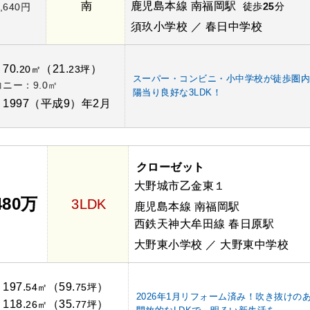
南
鹿児島本線 南福岡駅
徒歩
25
分
,640円
須玖小学校 ／ 春日中学校
70.
（21.
）
：
20㎡
23坪
スーパー・コンビニ・小中学校が徒歩圏
ニー：9.0㎡
陽当り良好な3LDK！
1997（平成9）年2月
：
クローゼット
大野城市乙金東１
480万
3LDK
鹿児島本線 南福岡駅
西鉄天神大牟田線 春日原駅
大野東小学校 ／ 大野東中学校
197.
（59.
）
：
54㎡
75坪
2026年1月リフォーム済み！吹き抜けの
118.
（35.
）
：
26㎡
77坪