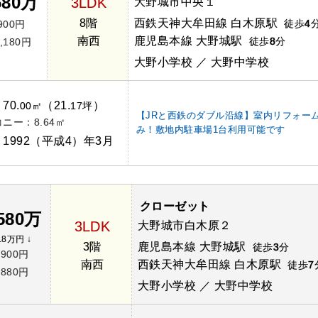
680万
3LDK
大野城市中央１
8階
西鉄天神大牟田線 白木原駅
徒歩
4
900円
南西
鹿児島本線 大野城駅
徒歩
8
分
,180円
大野小学校 ／ 大野中学校
70.
（21.
）
：
00㎡
17坪
【JRと西鉄のダブル沿線】室内リフォー
ニー：8.64㎡
み！敷地内駐車場1台利用可能です
1992（平成4）年3月
：
クローゼット
,580万
3LDK
大野城市白木原２
18万円 ↓
3階
鹿児島本線 大野城駅
徒歩
3
分
,900円
南西
西鉄天神大牟田線 白木原駅
徒歩
7
,880円
大野小学校 ／ 大野中学校