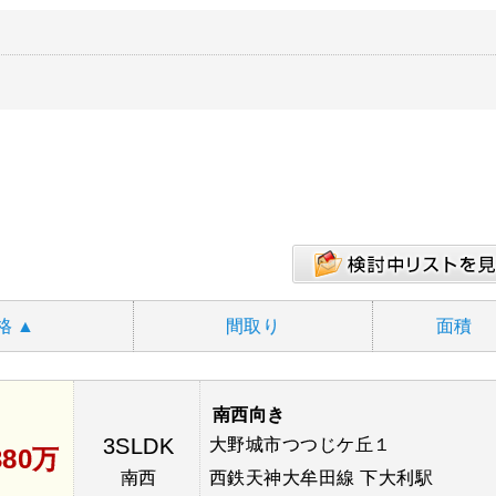
格
▲
間取り
面積
南西向き
3SLDK
大野城市つつじケ丘１
380万
南西
西鉄天神大牟田線 下大利駅