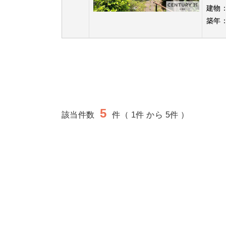
建物
築年
5
該当件数
件（ 1件 から 5件 ）