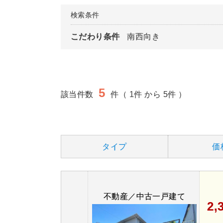
検索条件
こだわり条件
南西向き
5
該当件数
件（ 1件 から 5件 ）
タイプ
価
不動産／中古一戸建て
2,