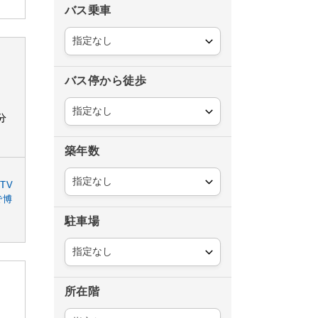
バス乗車
バス停から徒歩
分
築年数
TV
で博
駐車場
所在階