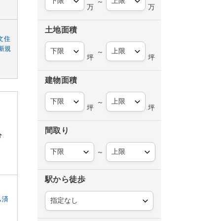
～
万
万
土地面積
文住
新規
～
坪
坪
建物面積
～
坪
坪
間取り
分
～
駅から徒歩
ム済