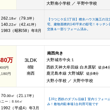
大野南小学校 ／ 平野中学校
262.
（79.
）
：
18㎡
3坪
【つつじケ丘1丁目】積水ハウス施工の注
140.
（42.
）
宅、建物面積約140平米の邸宅！キッチン
：
22㎡
41坪
交換＆一部リフォーム済み。
1983（昭和58）年8月
：
南西向き
680万
3LDK
大野城市中央１
8階
西鉄天神大牟田線 白木原駅
徒歩
4
900円
南西
鹿児島本線 大野城駅
徒歩
8
分
,180円
大野小学校 ／ 大野中学校
70.
（21.
）
：
00㎡
17坪
【JRと西鉄のダブル沿線】室内リフォー
ニー：8.64㎡
み！敷地内駐車場1台利用可能です
1992（平成4）年3月
：