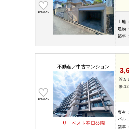
土地
建物
築年
不動産／中古マンション
3,
管:5,
修:12
専有
バルコ
リーベスト春日公園
築年