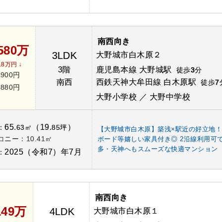
南西向き
,580万
3LDK
大野城市白木原２
18万円 ↓
3階
鹿児島本線 大野城駅
徒歩
3
分
,900円
南西
西鉄天神大牟田線 白木原駅
徒歩
7
,880円
大野小学校 ／ 大野中学校
65.
（19.
）
：
63㎡
85坪
【大野城市白木原】築浅×駅近の好立地！
コニー：10.41㎡
ボード等嬉しい家具付き◎ 2沿線利用可
多・天神へもスムーズな快適マンション
2025（令和7）年7月
：
南西向き
149万
4LDK
大野城市白木原１