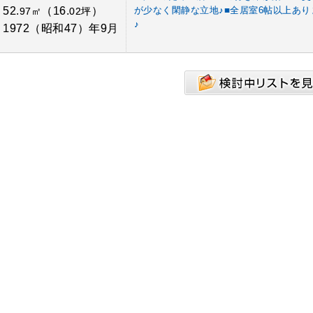
52.
（16.
）
が少なく閑静な立地♪■全居室6帖以上あり
：
97㎡
02坪
♪
1972（昭和47）年9月
：