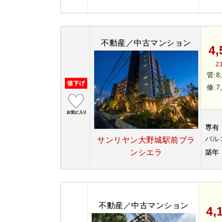
不動産／中古マンション
4
2
管:8
修:7
専有
バル
サンリヤン大野城駅前ブラ
ンシエラ
築年
不動産／中古マンション
4,