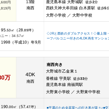
13階
鹿児島本線 大野城駅
徒歩
2
分
,600円
南西
西鉄天神大牟田線 白木原駅
徒歩
5
,819円
大野小学校 ／ 大野中学校
95.
（28.
）
：
53㎡
89坪
◇JRと西鉄のダブルアクセス！◇最上階
ニー：34.57㎡
ーフバルコニー付きの4LDK再生マンショ
1998（平成10）年9月
：
南西向き
大野城市乙金東１
4DK
80万
香椎線 宇美駅
徒歩
33
分
南西
鹿児島本線 南福岡駅
大野東小学校 ／ 大野東中学校
190.
（57.
）
：
00㎡
47坪
■平屋のため全居室への行き来が楽々♪■交