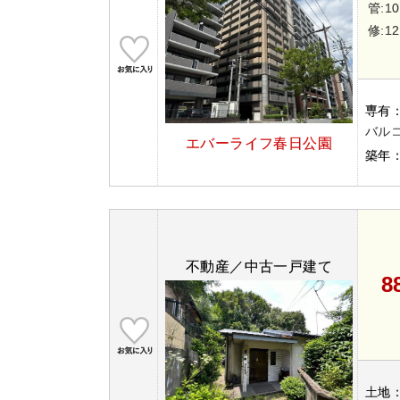
管:10
修:12
専有
バルコ
エバーライフ春日公園
築年
不動産／中古一戸建て
8
土地