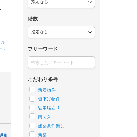
分
階数
・ル
ン！
フリーワード
こだわり条件
新着物件
値下げ物件
駐車場あり
南向き
建築条件無し
新築
通量