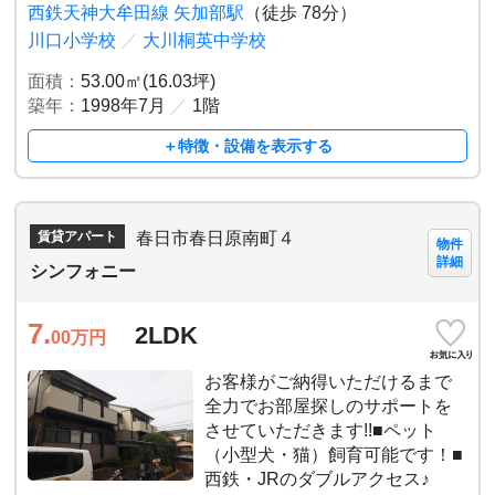
西鉄天神大牟田線 矢加部駅
（徒歩 78分）
川口小学校
／
大川桐英中学校
面積：
53.00㎡(16.03坪)
築年：
1998年7月
／
1階
＋特徴・設備を表示する
春日市春日原南町４
賃貸アパート
物件
詳細
シンフォニー
7.
2LDK
00
万円
お客様がご納得いただけるまで
全力でお部屋探しのサポートを
させていただきます!!■ペット
（小型犬・猫）飼育可能です！■
西鉄・JRのダブルアクセス♪