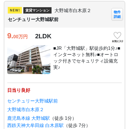
大野城市白木原２
賃貸マンション
物件
詳細
センチュリー大野城駅前
9.
2LDK
00
万円
■JR「大野城駅」駅徒歩約1分♪■
インターネット無料♪■オートロ
ック付きでセキュリティ設備充
実♪
日当り良好
センチュリー大野城駅前
大野城市白木原２
鹿児島本線 大野城駅
（徒歩 1分）
西鉄天神大牟田線 白木原駅
（徒歩 7分）