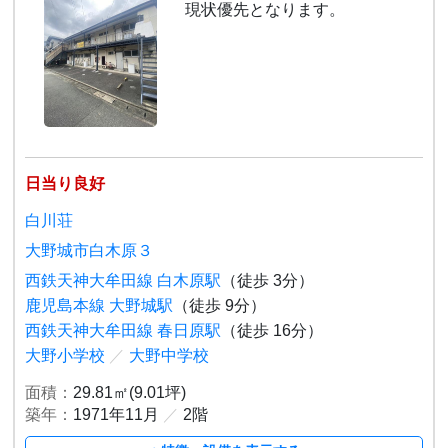
現状優先となります。
日当り良好
白川荘
大野城市白木原３
西鉄天神大牟田線 白木原駅
（徒歩 3分）
鹿児島本線 大野城駅
（徒歩 9分）
西鉄天神大牟田線 春日原駅
（徒歩 16分）
大野小学校
／
大野中学校
面積：
29.81㎡(9.01坪)
築年：
1971年11月
／
2階