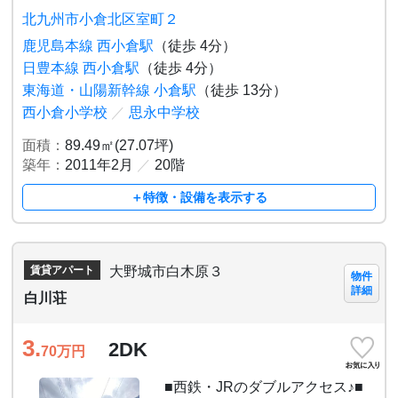
北九州市小倉北区室町２
鹿児島本線 西小倉駅
（徒歩 4分）
日豊本線 西小倉駅
（徒歩 4分）
東海道・山陽新幹線 小倉駅
（徒歩 13分）
西小倉小学校
／
思永中学校
面積：
89.49㎡(27.07坪)
築年：
2011年2月
／
20階
＋特徴・設備を表示する
大野城市白木原３
賃貸アパート
物件
詳細
白川荘
3.
2DK
70
万円
■西鉄・JRのダブルアクセス♪■