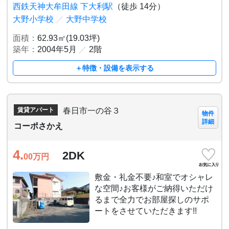
西鉄天神大牟田線 下大利駅
（徒歩 14分）
大野小学校
／
大野中学校
面積：
62.93㎡(19.03坪)
築年：
2004年5月
／
2階
＋特徴・設備を表示する
春日市一の谷３
賃貸アパート
物件
詳細
コーポさかえ
4.
2DK
00
万円
敷金・礼金不要♪和室でオシャレ
な空間♪お客様がご納得いただけ
るまで全力でお部屋探しのサポ
ートをさせていただきます!!