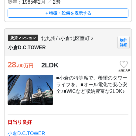
築年：
1985年2月
／
2階
＋特徴・設備を表示する
北九州市小倉北区室町２
賃貸マンション
物件
詳細
小倉D.C.TOWER
28.
2LDK
00
万円
■小倉の特等席で、羨望のタワー
ライフを。■オール電化で安心安
全♪■WICなど収納豊富な2LDK♪
日当り良好
小倉D.C.TOWER