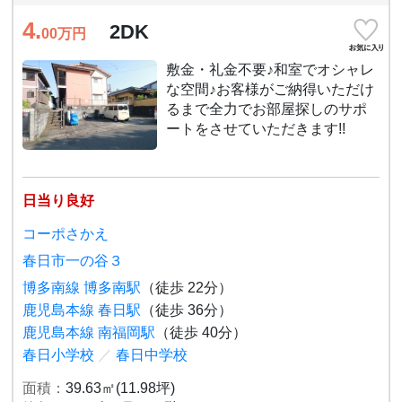
4.
2DK
00
万円
敷金・礼金不要♪和室でオシャレ
な空間♪お客様がご納得いただけ
るまで全力でお部屋探しのサポ
ートをさせていただきます!!
日当り良好
コーポさかえ
春日市一の谷３
博多南線 博多南駅
（徒歩 22分）
鹿児島本線 春日駅
（徒歩 36分）
鹿児島本線 南福岡駅
（徒歩 40分）
春日小学校
／
春日中学校
面積：
39.63㎡(11.98坪)