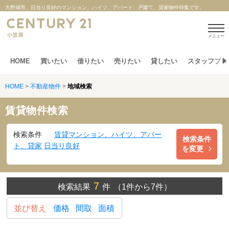
大野城市、日当り良好のマンション、ハイツ、アパート、戸建て、貸家物件特集です。
メニュー
HOME
買いたい
借りたい
売りたい
貸したい
スタッフブロ
HOME
>
不動産物件
>
地域検索
賃貸物件検索
検索条件
賃貸マンション、ハイツ、アパー
検索条件
ト、貸家
日当り良好
を変更
7
検索結果
件
（1件から7件）
並び替え
価格
間取
面積