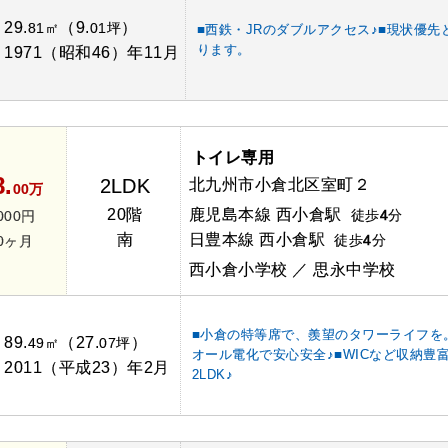
29.
（9.
）
：
81㎡
01坪
■西鉄・JRのダブルアクセス♪■現状優先
ります。
1971（昭和46）年11月
：
トイレ専用
8.
2LDK
北九州市小倉北区室町２
00万
20階
鹿児島本線 西小倉駅
徒歩
4
分
000円
南
日豊本線 西小倉駅
徒歩
4
分
.0ヶ月
西小倉小学校 ／ 思永中学校
■小倉の特等席で、羨望のタワーライフを
89.
（27.
）
：
49㎡
07坪
オール電化で安心安全♪■WICなど収納豊
2011（平成23）年2月
：
2LDK♪