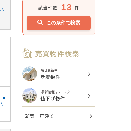
13
該当件数
件
とな
この条件で検索
。■
富な
新築一戸建て