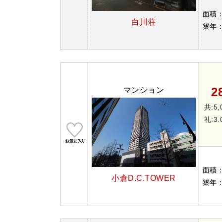
面積
白川荘
築年
2
マンション
共:5,
礼:3
面積
小倉D.C.TOWER
築年