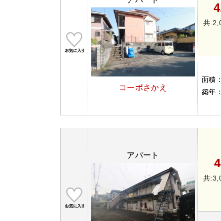
4
共:2,
面積
コーポさかえ
築年
アパート
4
共:3,