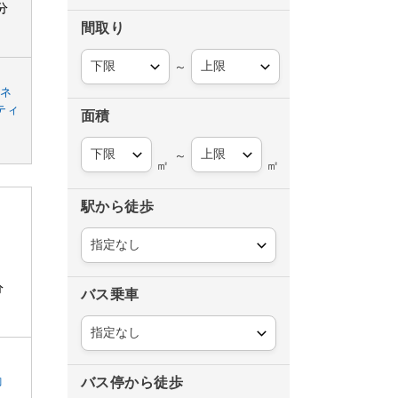
分
間取り
～
ーネ
ティ
面積
～
㎡
㎡
駅から徒歩
分
バス乗車
餉
バス停から徒歩