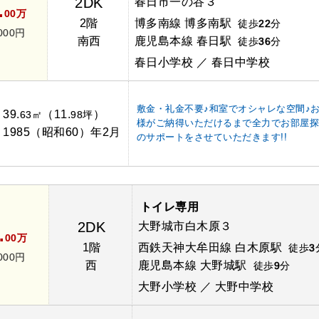
2DK
春日市一の谷３
.
00万
2階
博多南線 博多南駅
徒歩
22
分
000円
南西
鹿児島本線 春日駅
徒歩
36
分
春日小学校 ／ 春日中学校
敷金・礼金不要♪和室でオシャレな空間♪
39.
（11.
）
：
63㎡
98坪
様がご納得いただけるまで全力でお部屋
1985（昭和60）年2月
：
のサポートをさせていただきます!!
トイレ専用
2DK
大野城市白木原３
.
00万
1階
西鉄天神大牟田線 白木原駅
徒歩
3
000円
西
鹿児島本線 大野城駅
徒歩
9
分
大野小学校 ／ 大野中学校