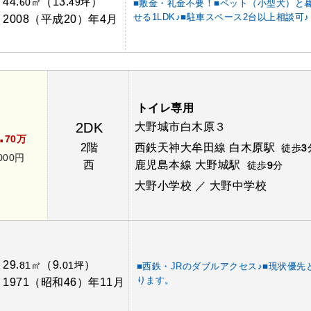
44.
（13.
）
：
60㎡
49坪
■敷金・礼金不要！■ペット（小型犬）と
せる1LDK♪■駐車スペース2台以上相談可♪
2008（平成20）年4月
：
トイレ専用
2DK
大野城市白木原３
.
70万
2階
西鉄天神大牟田線 白木原駅
徒歩
3
000円
西
鹿児島本線 大野城駅
徒歩
9
分
大野小学校 ／ 大野中学校
29.
（9.
）
：
81㎡
01坪
■西鉄・JRのダブルアクセス♪■現状優先
ります。
1971（昭和46）年11月
：