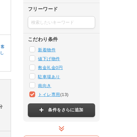
フリーワード
こだわり条件
お客
新着物件
探し
値下げ物件
敷金礼金0円
駐車場あり
南向き
トイレ専用
(13)
分
条件をさらに追加