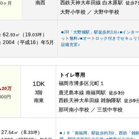
南西
西鉄天神大牟田線 白木原駅
徒歩
7
.0ヶ月
大野小学校 ／ 大野中学校
■JR「大野城駅」駅徒歩約1分♪■インタ
62.
（19.
）
：
93㎡
03坪
ット無料♪■オートロック付きでセキュリ
2004（平成16）年5月
：
設備充実♪
トイレ専用
1DK
福岡市博多区元町１
.
20万
3階
鹿児島本線 南福岡駅
徒歩
3
分
000円
南東
西鉄天神大牟田線 雑餉隈駅
徒歩
9
那珂南小学校 ／ 三筑中学校
27.
（8.
）
：
54㎡
33坪
■ＪＲ「南福岡」駅徒歩約3分、西鉄「雑