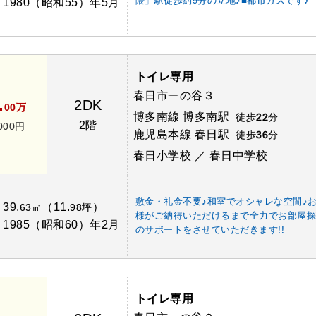
隈」駅徒歩約9分の立地♪■都市ガスです♪
1980（昭和55）年5月
：
トイレ専用
春日市一の谷３
.
2DK
00万
博多南線 博多南駅
徒歩
22
分
2階
000円
鹿児島本線 春日駅
徒歩
36
分
春日小学校 ／ 春日中学校
敷金・礼金不要♪和室でオシャレな空間♪
39.
（11.
）
：
63㎡
98坪
様がご納得いただけるまで全力でお部屋
1985（昭和60）年2月
：
のサポートをさせていただきます!!
トイレ専用