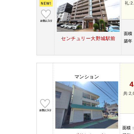
礼:2
面積
センチュリー大野城駅前
築年
マンション
4
共:2,
面積