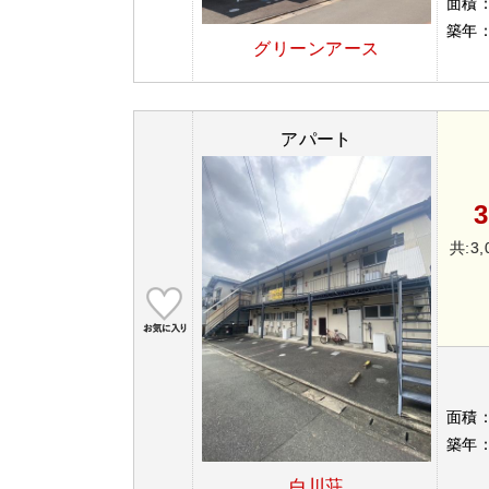
面積
築年
グリーンアース
アパート
3
共:3,
面積
築年
白川荘