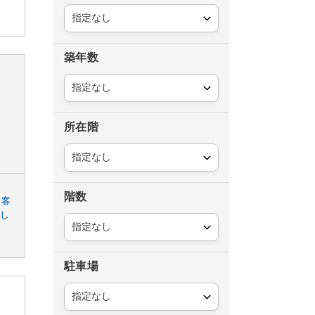
築年数
所在階
階数
お客
探し
駐車場