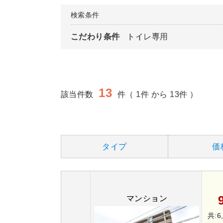
検索条件
こだわり条件
トイレ専用
13
該当件数
件（ 1件 から 13件 ）
タイプ
価
マンション
共:6