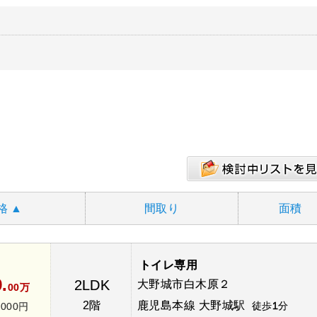
格
▲
間取り
面積
トイレ専用
9.
2LDK
大野城市白木原２
00万
2階
鹿児島本線 大野城駅
徒歩
1
分
,000円