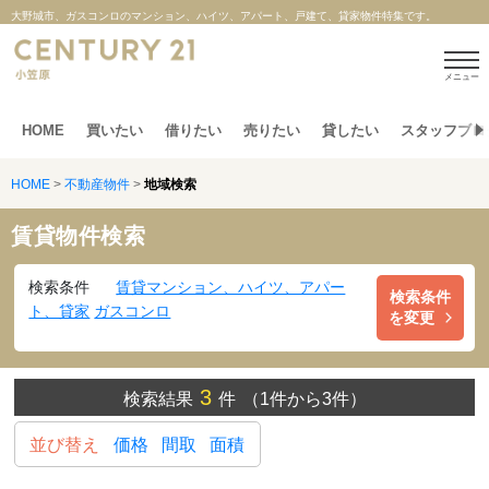
大野城市、ガスコンロのマンション、ハイツ、アパート、戸建て、貸家物件特集です。
メニュー
HOME
買いたい
借りたい
売りたい
貸したい
スタッフブロ
HOME
>
不動産物件
>
地域検索
賃貸物件検索
検索条件
賃貸マンション、ハイツ、アパー
検索条件
ト、貸家
ガスコンロ
を変更
3
検索結果
件
（1件から3件）
並び替え
価格
間取
面積