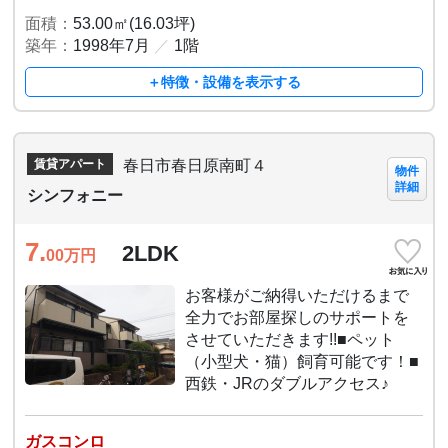
面積：
53.00㎡(16.03坪)
築年：
1998年7月
／
1階
＋特徴・設備を表示する
春日市春日原南町４
賃貸アパート
物件
詳細
シンフォニー
7.
2LDK
00
万円
お客様がご納得いただけるまで
全力でお部屋探しのサポートを
させていただきます!!■ペット
（小型犬・猫）飼育可能です！■
西鉄・JRのダブルアクセス♪
ガスコンロ