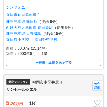
シンフォニー
春日市春日原南町４
鹿児島本線 春日駅
（徒歩 6分）
西鉄天神大牟田線 春日原駅
（徒歩 9分）
鹿児島本線 大野城駅
（徒歩 16分）
春日原小学校
／
春日野中学校
面積：
50.07㎡(15.14坪)
築年：
2000年6月
／
1階
＋特徴・設備を表示する
福岡市南区井尻４
賃貸マンション
物件
詳細
サンセールシエル
5.
1K
20
万円