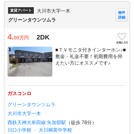
大川市大字一木
賃貸アパート
物件
詳細
グリーンタウンツムラ
4.
2DK
00
万円
■ＴＶモニタ付きインターホン♪■
敷金・礼金不要！初期費用を抑
えたい方にオススメです♪
ガスコンロ
グリーンタウンツムラ
大川市大字一木
西鉄天神大牟田線 矢加部駅
（徒歩 78分）
川口小学校
／
大川桐英中学校