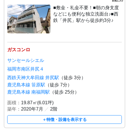
■敷金・礼金不要！■朝の身支度
などにも便利な独立洗面台♪■西
鉄「井尻」駅から徒歩約3分♪
ガスコンロ
サンセールシエル
福岡市南区井尻４
西鉄天神大牟田線 井尻駅
（徒歩 3分）
鹿児島本線 笹原駅
（徒歩 7分）
鹿児島本線 南福岡駅
（徒歩 25分）
面積：
19.87㎡(6.01坪)
築年：
2020年7月
／
2階
＋特徴・設備を表示する