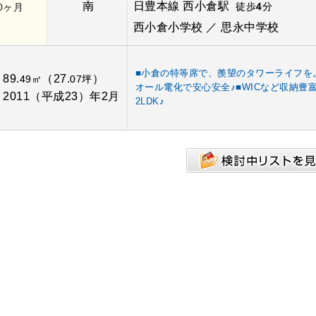
南
日豊本線 西小倉駅
徒歩
4
分
.0ヶ月
西小倉小学校 ／ 思永中学校
■小倉の特等席で、羨望のタワーライフを
89.
（27.
）
：
49㎡
07坪
オール電化で安心安全♪■WICなど収納豊
2011（平成23）年2月
：
2LDK♪