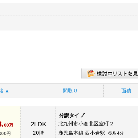
格
▲
間取り
面積
分譲タイプ
8.
2LDK
北九州市小倉北区室町２
00万
20階
鹿児島本線 西小倉駅
徒歩
4
分
000円