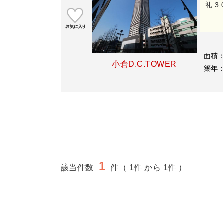
礼:3
面積
小倉D.C.TOWER
築年
1
該当件数
件（ 1件 から 1件 ）