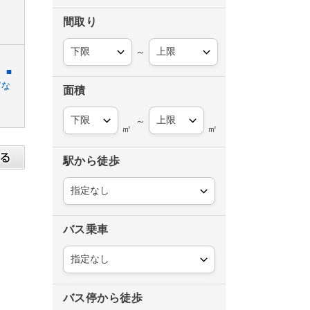
間取り
～
。■
富な
面積
～
㎡
㎡
駅から徒歩
バス乗車
バス停から徒歩